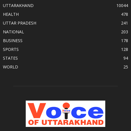
UTTARAKHAND
10044
HEALTH
478
UTTAR PRADESH
241
NATIONAL
203
BUSINESS
178
SPORTS
128
STATES
94
WORLD
25