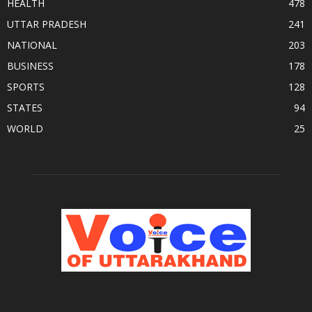
HEALTH
478
UTTAR PRADESH
241
NATIONAL
203
BUSINESS
178
SPORTS
128
STATES
94
WORLD
25