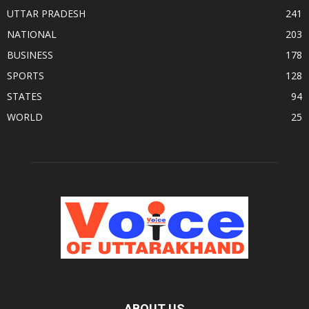
UTTAR PRADESH
241
NATIONAL
203
BUSINESS
178
SPORTS
128
STATES
94
WORLD
25
ABOUT US