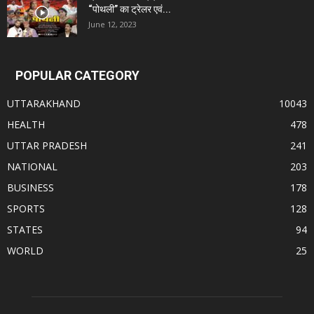
“पोथली” का ट्रेलर एवं...
June 12, 2023
POPULAR CATEGORY
UTTARAKHAND
10043
HEALTH
478
UTTAR PRADESH
241
NATIONAL
203
BUSINESS
178
SPORTS
128
STATES
94
WORLD
25