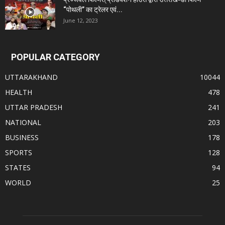
“पोथली” का ट्रेलर एवं...
June 12, 2023
POPULAR CATEGORY
UTTARAKHAND
10044
HEALTH
478
UTTAR PRADESH
241
NATIONAL
203
BUSINESS
178
SPORTS
128
STATES
94
WORLD
25