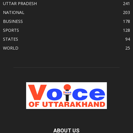
UTTAR PRADESH
241
NATIONAL
203
BUSINESS
178
SPORTS
128
STATES
94
WORLD
25
ABOUT US