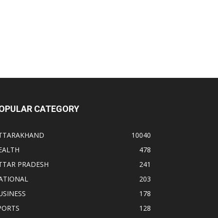
OPULAR CATEGORY
TTARAKHAND
10040
EALTH
478
TTAR PRADESH
241
ATIONAL
203
USINESS
178
PORTS
128