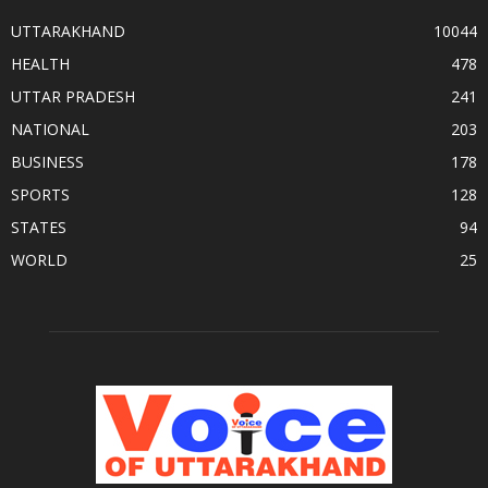
UTTARAKHAND
10044
HEALTH
478
UTTAR PRADESH
241
NATIONAL
203
BUSINESS
178
SPORTS
128
STATES
94
WORLD
25