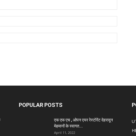
POPULAR POSTS
P
े
एफ एफ एच , ओपन एयर रेस्टोरेंट देहरादून
U
मेहमानों के स्वागत...
H
April 11, 2022