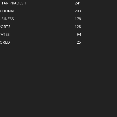
TTAR PRADESH
241
ATIONAL
203
USINESS
178
PORTS
128
TATES
94
ORLD
25