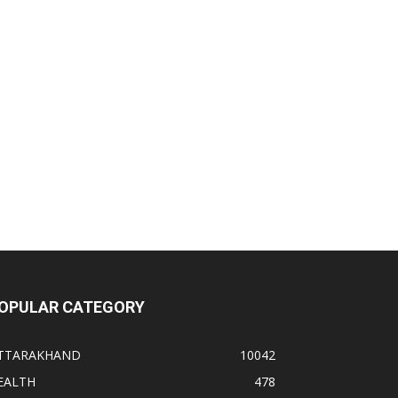
OPULAR CATEGORY
TTARAKHAND
10042
EALTH
478