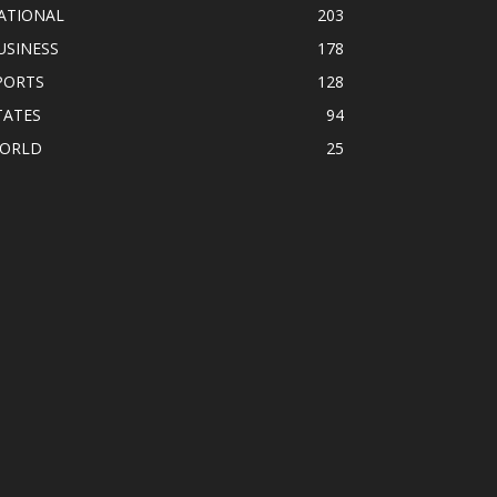
ATIONAL
203
USINESS
178
PORTS
128
TATES
94
ORLD
25