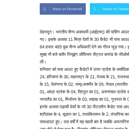
Share on Facebook
Tweet on Twitter
देहरादून। भारतीय सैन्य अकादमी (आईएमए) की पासिंग आउट प
गए। इसके अलावा 11 मित्र देशों के 30 कैडेट भी पास आउट
64 हजार 489 युवा सैन्य अधिकारी देने का गौरव जुड़ गया। इ
सुबह नौ बजे बतौर रिव्यूइंग ऑफिसर सेंट्रल कमांड के जीओस
ली।
शनिवार को पास आउट हुए कैडेटों में उत्तर प्रदेश के सर्वाध
24, हरियाणा के 30, महाराष्ट्र के 21, पंजाब के 21, राजस्थ
के 15, तेलंगाना के 02, जम्मू-कश्मीर के 09, नेपाल (भारत
01, आंध्र प्रदेश के 04, त्रिपुरा का 01, अरुणाचल प्रदेश
नागालैंड का 01, मिजोरम के 03, लद्दाख का 01, गुजरात क
इनके अलावा पड़ासी देशों के जो 30 जैंटलमैन कैडेट पास आउट 
श्रीलंका के 4, सूडान का 1, तजाकिस्तान के 2, तंजानिया का 
पासआउट हुए। दस वर्षों में यह पहली बार है जबकि अफगानिस्