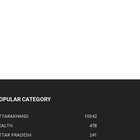
OPULAR CATEGORY
TTARAKHAND
10042
EALTH
478
TTAR PRADESH
241