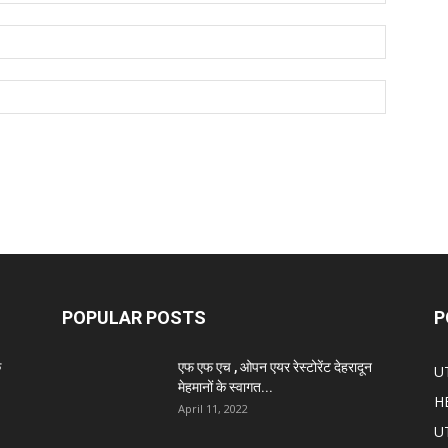
POPULAR POSTS
P
े
एफ एफ एच , ओपन एयर रेस्टोरेंट देहरादून
U
मेहमानों के स्वागत...
H
April 11, 2022
U