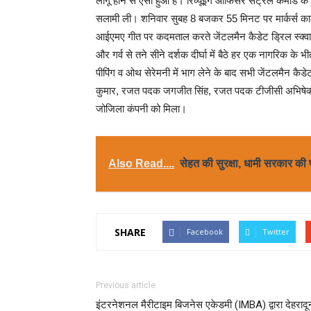
लागू होने से ऐसा हुआ है। रिव्यूइंग ऑफिसर सेंट्रल कमांड 
सलामी ली। शनिवार सुबह 8 बजकर 55 मिनट पर मार्कर्स काल क
आईएमए गीत पर कदमताल करते जेंटलमैन कैडेट ड्रिल स्क्व
और गर्व से तने सीने दर्शक दीर्घा में बैठे हर एक नागरिक के
पीपिंग व ओथ सेरेमनी में भाग लेने के बाद सभी जेंटलमैन कै
कुमार, रजत पदक जगजीत सिंह, रजत पदक टीजीसी अभिषेक शर्
जोजिला कंपनी को मिला।
Also Read....
सेहत की सुरक्षा, धामी सरकार की
SHARE
Facebook
Twitter
Previous article
इंटरनेशनल मैरीटाइम बिजनेस एकेडमी (IMBA) द्वारा देहरादू