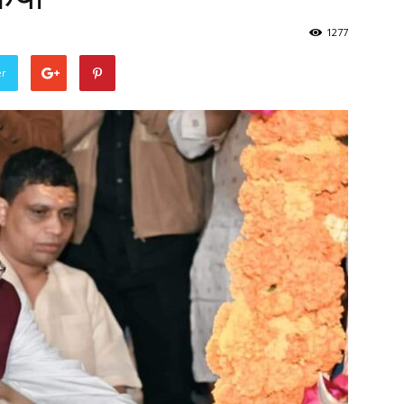
1277
er