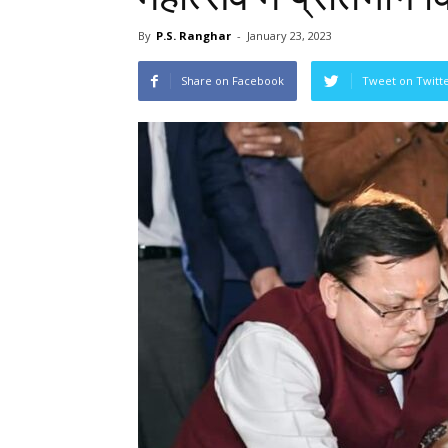
By
P.S. Ranghar
-
January 23, 2023
Share on Facebook
Tweet on Twitt