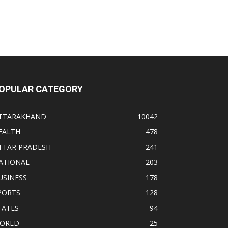
OPULAR CATEGORY
TTARAKHAND
10042
EALTH
478
TTAR PRADESH
241
ATIONAL
203
USINESS
178
PORTS
128
TATES
94
ORLD
25