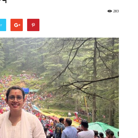
283
er