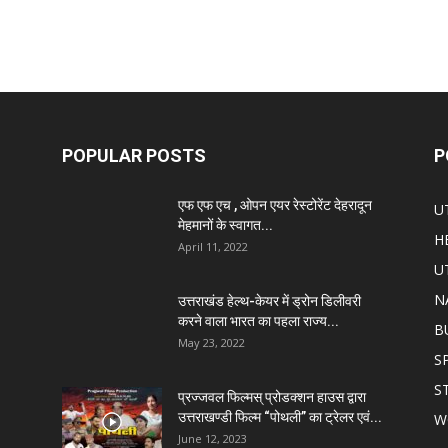
POPULAR POSTS
P
एफ एफ एच , ओपन एयर रेस्टोरेंट देहरादून
U
मेहमानों के स्वागत...
H
April 11, 2022
U
N
उत्तराखंड हेल्थ-केयर में ड्रोन डिलीवरी
करने वाला भारत का पहला राज्य...
B
May 23, 2022
S
S
प्रज्जवल फिल्मस् प्रोडक्शन हाउस द्वारा
उत्तराखण्डी फिल्म “पोथली” का ट्रेलर एवं...
W
June 12, 2023