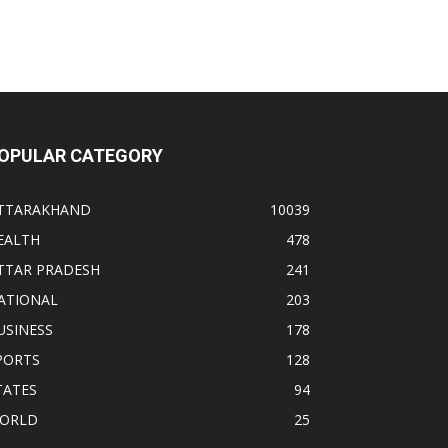
OPULAR CATEGORY
TTARAKHAND
10039
EALTH
478
TTAR PRADESH
241
ATIONAL
203
USINESS
178
PORTS
128
TATES
94
ORLD
25