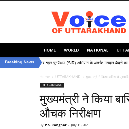
Voice
of
Uttarakhand
HOME
WORLD
NATIONAL
UTTA
»
Breaking News
विशेष गहन पुनरीक्षण (SIR) अभियान के अंतर्गत मतदान केंद्रों का निरीक्षण, मतदाताओं की
Home
UTTARAKHAND
मुख्यमंत्री ने किया बारिश से प्रभावि
UTTARAKHAND
मुख्यमंत्री ने किया बारि
औचक निरीक्षण
By
P.S. Ranghar
-
July 11, 2023