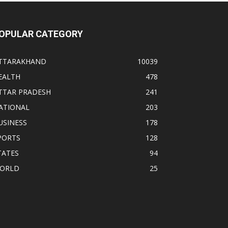
OPULAR CATEGORY
TTARAKHAND
10039
EALTH
478
TTAR PRADESH
241
ATIONAL
203
USINESS
178
PORTS
128
TATES
94
ORLD
25