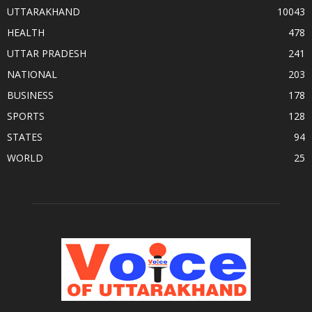
UTTARAKHAND
10043
HEALTH
478
UTTAR PRADESH
241
NATIONAL
203
BUSINESS
178
SPORTS
128
STATES
94
WORLD
25