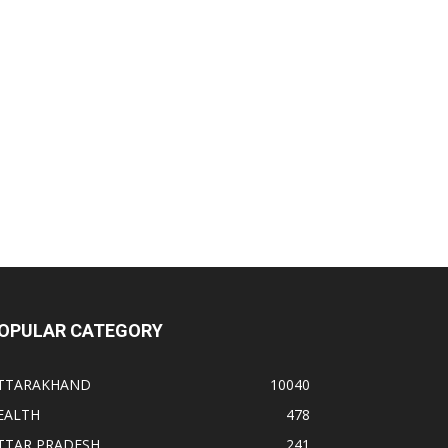
OPULAR CATEGORY
TTARAKHAND
10040
EALTH
478
TTAR PRADESH
241