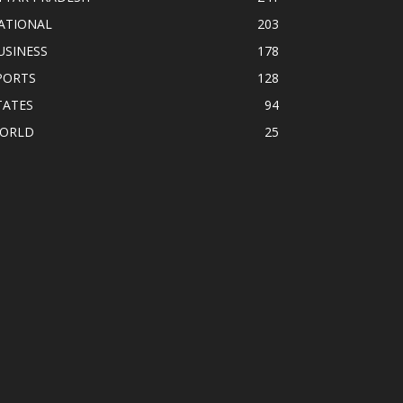
ATIONAL
203
USINESS
178
PORTS
128
TATES
94
ORLD
25