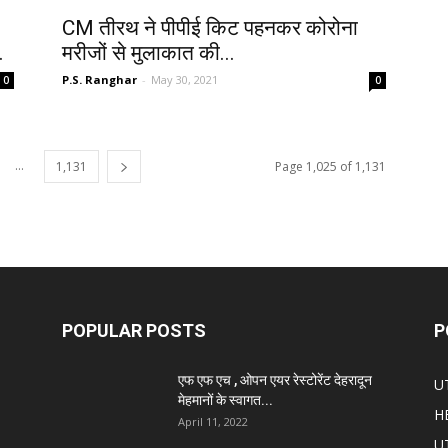
CM तीरथ ने पीपीई किट पहनकर कोरोना
.
मरीजों से मुलाकात की...
P.S. Ranghar
-
May 30, 2021
0
0
...
1,131
Page 1,025 of 1,131
POPULAR POSTS
P
एफ एफ एच , ओपन एयर रेस्टोरेंट देहरादून
U
मेहमानों के स्वागत...
H
April 11, 2022
U