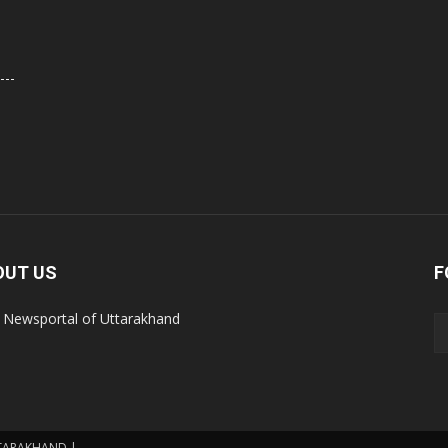
OUT US
F
 Newsportal of Uttarakhand
UTTARAKHAND |