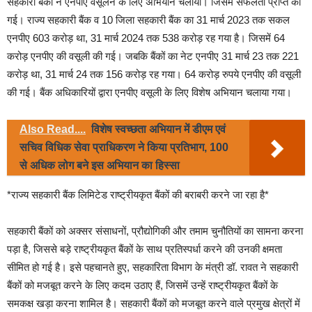
सहकारी बैंकों ने एनपीए वसूलने के लिए अभियान चलाया। जिसमें सफलता प्राप्त की
गई। राज्य सहकारी बैंक व 10 जिला सहकारी बैंक का 31 मार्च 2023 तक सकल
एनपीए 603 करोड़ था, 31 मार्च 2024 तक 538 करोड़ रह गया है। जिसमें 64
करोड़ एनपीए की वसूली की गई। जबकि बैंकों का नेट एनपीए 31 मार्च 23 तक 221
करोड़ था, 31 मार्च 24 तक 156 करोड़ रह गया। 64 करोड़ रुपये एनपीए की वसूली
की गई। बैंक अधिकारियों द्वारा एनपीए वसूली के लिए विशेष अभियान चलाया गया।
Also Read....
विशेष स्वच्छता अभियान में डीएम एवं
सचिव विधिक सेवा प्राधिकरण ने किया प्रतिभाग, 100
से अधिक लोग बने इस अभियान का हिस्सा
*राज्य सहकारी बैंक लिमिटेड राष्ट्रीयकृत बैंकों की बराबरी करने जा रहा है*
सहकारी बैंकों को अक्सर संसाधनों, प्रौद्योगिकी और तमाम चुनौतियों का सामना करना
पड़ा है, जिससे बड़े राष्ट्रीयकृत बैंकों के साथ प्रतिस्पर्धा करने की उनकी क्षमता
सीमित हो गई है। इसे पहचानते हुए, सहकारिता विभाग के मंत्री डॉ. रावत ने सहकारी
बैंकों को मजबूत करने के लिए कदम उठाए हैं, जिसमें उन्हें राष्ट्रीयकृत बैंकों के
समकक्ष खड़ा करना शामिल है। सहकारी बैंकों को मजबूत करने वाले प्रमुख क्षेत्रों में